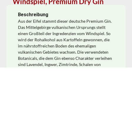
Windspiel, Premium Dry Gin
Beschreibung
Aus der Eifel stammt dieser deutsche Premium Gin.
Das Mittelgebirge vulkanischen Ursprungs stellt
einen Großteil der Ingredenzien vom Windspiel. So
wird der Rohalkohol aus Kartoffeln gewonnen, die
im nährstoffreichen Boden des ehemaligen
vulkanischen Gebietes wachsen. Die verwendeten
Botanicals, die dem Gin ebenso Charakter verleihen
sind Lavendel, Ingwer, Zimtrinde, Schalen von
Zitrusfrüchten und Koriander. Auch vom Design her
spielt der Windspiel Gin in der Oberklasse. So sind
Etikett und Flasche sehr wertig und stimmig. In der
Nase zeigen sich süßlich kräuterige Aromen, die am
Gaumen von Wacholder, milder Citrusfrucht, etwas
Würze und blumigen Anklängen ergänzt werden. Mit
Apfel- oder Orangenscheiben und Fentimans Tonic
ergibt sich eine gelungene Kombination.
Der
Ursprung des Gin liegt im Mittelalter, als in den
Klöstern erstmals Alkohol destilliert wurde. Um den