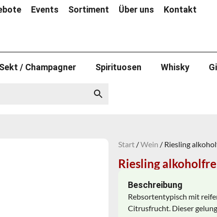
ebote
Events
Sortiment
Über uns
Kontakt
Sekt / Champagner
Spirituosen
Whisky
G
Start
/
Wein
/ Riesling alkohol
Riesling alkoholfre
Beschreibung
Rebsortentypisch mit reife
Citrusfrucht. Dieser gelun