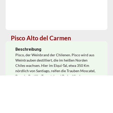
Pisco Alto del Carmen
Beschreibung
Pisco, der Weinbrand der Chilenen. Pisco wird aus
Weintrauben destilliert, die im heißen Norden
Chiles wachsen. Hier im Elqui-Tal, etwa 350 Km
nördlich von Santiago, reifen die Trauben Moscatel,
Rosada, Pastilla, Torontel und Pedro Ximénez zu
extrem hohem Zuckergehalt aus, ideal für die
Brandydestillation. Die hocharomatischen Trauben
werden etwa 5 Tage als Maische vergoren und
ergeben einen starken Wein mit über 14% Alkohol.
Destilliert wird er nach der Art französischen
Cognacs in großen Kupferblasen. Danach reift er