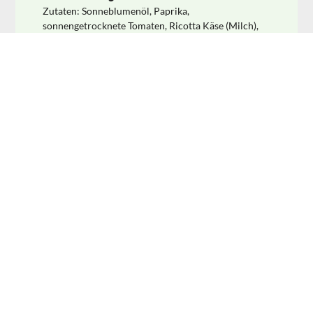
Zutaten: Sonneblumenöl, Paprika,
sonnengetrocknete Tomaten, Ricotta Käse (Milch),
Salz, Molke, Pecorinokäse (Schafmilch, Salz, Lab),
Reismehl, Basilikum konzentriert, Weinessig,
Oregano, red hot chilli Pfeffer, Säuerungsmittel
E270. Nährwerte pro 100g: Brennwert: 494kcal.
/2036kj. Eiweiß: 3,9g Kohlenhydrate: 7,7g, davon
Zucker 7,7g Fett: 49g davon gesättigte Fettsäuren
8,0g Salz: 2,5g
Hersteller:
In Italien hergestellt für:
Greenomic, Kornblumenweg 8, 73730 Esslingen,
Deutschland
Anrufen
Schreiben
Frauenbergstraße 22, 35039 Marburg