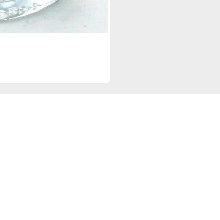
Navigation
Re
Start
D
Angebote
I
Events
Sortiment