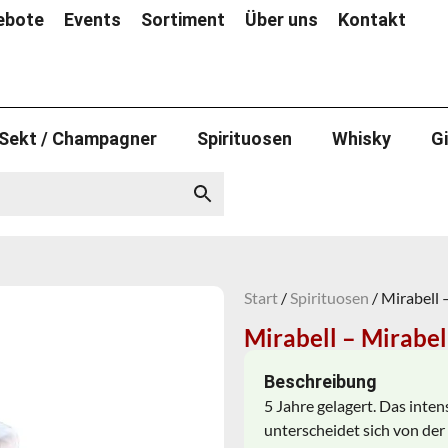
ebote
Events
Sortiment
Über uns
Kontakt
Sekt / Champagner
Spirituosen
Whisky
G
Start
/
Spirituosen
/ Mirabell
Mirabell – Mirabe
Beschreibung
5 Jahre gelagert. Das inte
unterscheidet sich von der 