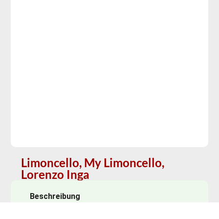
Limoncello, My Limoncello,
Lorenzo Inga
Beschreibung
Inga verwendet nur Limonen aus Sizilien, dem Land
seiner Vorfahren, für seinen Limoncello. Weich und