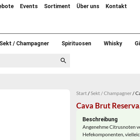
ebote
Events
Sortiment
Über uns
Kontakt
Sekt / Champagner
Spirituosen
Whisky
G
Start
/
Sekt / Champagner
/ C
Cava Brut Reserva
Beschreibung
Angenehme Citrusnoten ver
Hefekomponenten, vielleich