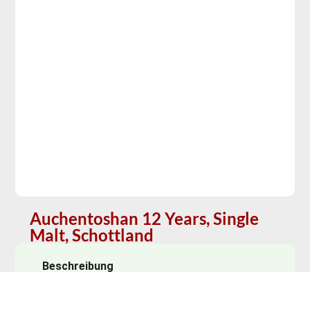
Auchentoshan 12 Years, Single
Malt, Schottland
Beschreibung
Im Duft feines Eichenholz, Leinöl, Vanille und
Limone. Auf der Zunge süßliche Aromen, frisch, eine