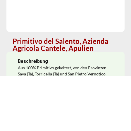
Primitivo del Salento, Azienda
Agricola Cantele, Apulien
Beschreibung
Aus 100% Primitivo gekeltert, von den Provinzen
Sava (Ta), Torricella (Ta) und San Pietro Vernotico
(Br). Die Reben wachsen als Alberello und Spalier
(4.500 Rebstöcke/ha). Die Weinlese erfolgt meist
recht früh, Anfang September. Nach dem Abbeeren
und Pressen wird der Most auf den Schalen während
6-7 Tagen bei 25 bis 26° C gehaltenen Temperatur
vergoren. Nach der Gärung lagert der Wein etwa 6
Monate in Barriques. Rubinrote Farbe mit einem
leichten Granatton. Die mineralischen Düfte
vermischen sich angenehm mit den Aromen von