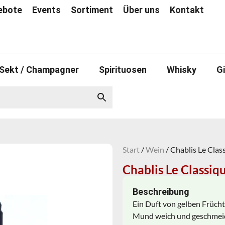
ebote
Events
Sortiment
Über uns
Kontakt
Sekt / Champagner
Spirituosen
Whisky
G
Start
/
Wein
/ Chablis Le Clas
Chablis Le Classiq
Beschreibung
Ein Duft von gelben Frücht
Mund weich und geschmeidi