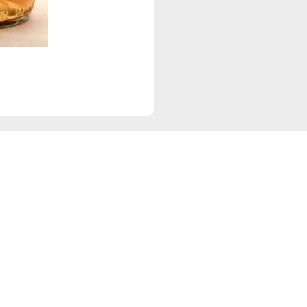
Navigation
Re
Start
D
Angebote
I
Events
Sortiment