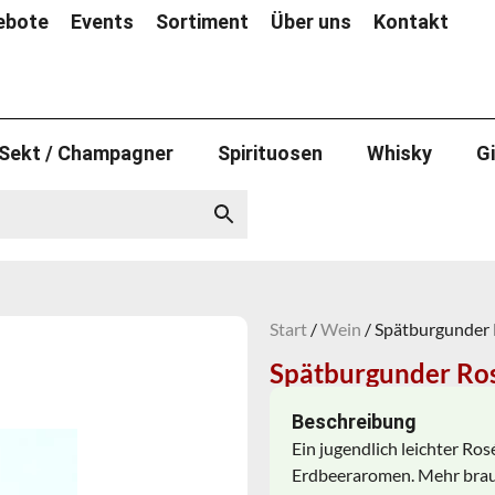
ebote
Events
Sortiment
Über uns
Kontakt
Sekt / Champagner
Spirituosen
Whisky
G
Start
/
Wein
/ Spätburgunder 
Spätburgunder Ros
Beschreibung
Ein jugendlich leichter Ro
Erdbeeraromen. Mehr brau