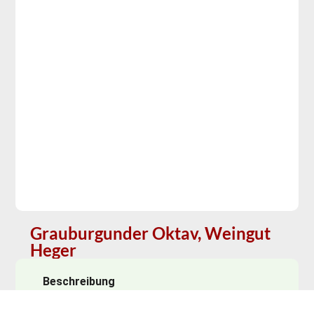
Grauburgunder Oktav, Weingut
Heger
Beschreibung
Feiner Melonen- Aprikosenduft, etwas Exotik im
Geschmack (Ananas, Mango) und eine feine würzige