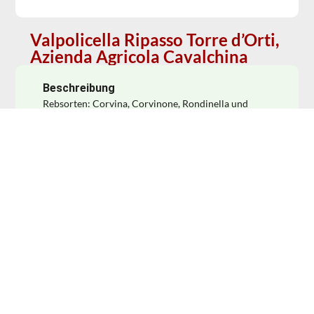
Valpolicella Ripasso Torre d’Orti,
Azienda Agricola Cavalchina
Beschreibung
Rebsorten: Corvina, Corvinone, Rondinella und
Oseleta. Im Dezember oder Januar, wenn der junge
Valpolicellawein durchgegoren ist, wird er auf die
Trester des Recioto und Amarone gepumpt. Zwei
Tage liegt der Wein auf den rosinenartig
eingetrockneten Beeren und zieht die Aromen aus
den Schalen. Die Komplexität und Würze der
getrockneten Trauben vereint sich hervorragend mit
der Frucht des Valpolicellaweins. Anschließend wird
der Ripasso zwei jahre in kleinen Eichenfässern aus
slovenischer Eiche gereift. Wohltuend anders im
Charakter, da er trocken schmeckt und nicht die
rosinige Süße vieler anderen Ripassoweinen hat.
Passt gut zu Waldpilzen und gebratenem Gemüse.