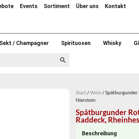
ebote
Events
Sortiment
Über uns
Kontakt
Sekt / Champagner
Spirituosen
Whisky
G
Start
/
Wein
/ Spätburgunder 
Nierstein
Spätburgunder Rot
Raddeck, Rheinhes
Beschreibung