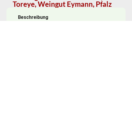
Toreye, Weingut Eymann, Pfalz
Beschreibung
Handgelesene Trauben von bis zu 90 Jahre alten
Rebstöcken, teils wurzelechten Reben. Spontan (mit
wilden Hefen aus dem Weinberg) im Holzfass
vergoren. Hochspannender Riesling, der mit einer
enormen Spannung und Struktur versehen ist und
dabei so elegant und filigran erscheint, dass er
enormen Trinkspaß entwickelt. Feine Aromatik nach
Citrus, vollreifem Apfel und ein bisschen Garriques.
Passt hervorragend zum Pfälzer Saumagen
Carpaccio.
Anrufen
Schreiben
Frauenbergstraße 22, 35039 Marburg