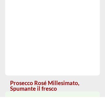
Prosecco Rosé Millesimato,
Spumante il fresco
Beschreibung
Spritziger Spumante mit feiner Perlung. Rotfruchtige