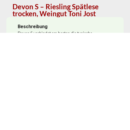
Devon S – Riesling Spätlese
trocken, Weingut Toni Jost
Beschreibung
Devon S verbindet am besten die typische
Rieslingfrucht mit der zarten Mineralität, die den
Wein vom Devon-Schieferboden im engen Tal des
Rheines bei Bacharach auszeichnet. Kühle
Zitrusnase mit pflanzlichen Noten und ein wenig
Pfirsich im Hintergrund sowie mineralischen
Anklängen. Eher schlanke, straffe Frucht im Mund,
zartsüß, aber auch mit präsenter Säure, pflanzlicher
bis erdiger Würze und herber Mineralik, leichter
Gerbstoff am Gaumen, gute Nachhaltigkeit, noch
jung, guter Abgang. Schöner Begleiter zur Ente mit
Orangen (Canard à l’Orange).
Anrufen
Schreiben
Frauenbergstraße 22, 35039 Marburg