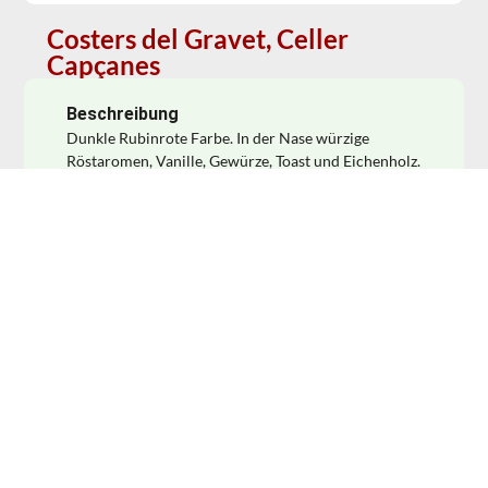
Costers del Gravet, Celler
Capçanes
Beschreibung
Dunkle Rubinrote Farbe. In der Nase würzige
Röstaromen, Vanille, Gewürze, Toast und Eichenholz.
Im Schluck ein „Maul voll Wein“: saftige, reife
Kirschfrucht, Pflaume, Heidelbeere und deutliches
aber weiches Tannin. Schön balanciert mir feinem
Säurespiel, etwas Extraktsüße und langem Nachhall.
Passt zu Wild, Entrecôte, Stew und geschmortem
Lamm. Perfekt zum Lammcarré mit Kräutern und
Rosmarin. Rebsorten: 60% Cabernet Sauvignon, 15%
Garnacha del Pais, ein alter katalanischer Klon und
15% Garnacha Peluda mit haarigen Blättern,
eingeführt nach der Reblausplage im 19.
Jahrhundert), 10% Cariñena. 15 Monate in
zweijährigen Barriques aus französischer Eiche
gereift.