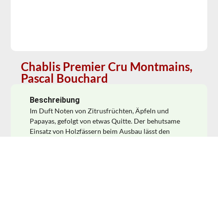
Chablis Premier Cru Montmains,
Pascal Bouchard
Beschreibung
Im Duft Noten von Zitrusfrüchten, Äpfeln und
Papayas, gefolgt von etwas Quitte. Der behutsame
Einsatz von Holzfässern beim Ausbau lässt den
Wein, neben seiner mundwässernden mineralischen
Note, seidig und samtweich auf der Zunge
erscheinen und verleiht diesem Premier Cru noch
mehr Substanz. Dezente Röstaromen runden das
hervorragende Gesamtbild ab. Ein toller Chablis!
Die Premier Cru Lage Montmains liegt am linken
Ufer der Serein und bringt fruchtig, seidige Weine
mit einer rassigen Mineralität hervor. Ein weiteres