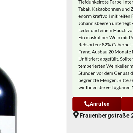
Tiefdunkelrote Farbe, In
Tabak, Kakaobohnen und 
enorm kraftvoll mit reife
Johannisbeeren unterlegt 
Leder und einem Hauch von
Ein maskuliner Wein mit P
Rebsorten: 82% Cabernet-
Franc. Ausbau 20 Monate in
Unfiltriert abgefüllt. Sollt
temperierten Weinkeller mi
Stunden vor dem Genuss d
begrenzte Mengen. Bitte se
wir Ihnen die verfügbaren
Anrufen
Frauenbergstraße 