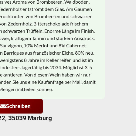
tensives Aroma von Brombeeren, Waldboden,
Zedernholz entströmt dem Glas. Am Gaumen
n Fruchtnoten von Brombeeren und schwarzen
von Zedernholz, Bitterschokolade frischem
 schwarzen Trüffeln. Enorme Länge im Finish.
ower, kräftigem Tannin und starkem Ausdruck.
Sauvignon, 10% Merlot und 8% Cabernet
 Barriques aus französischer Eiche, 80% neu.
e wenigstens 8 Jahre im Keller reifen und ist im
ndestens lagerfähig bis 2034. Möglichst 3-5
ekantieren. Von diesem Wein haben wir nur
nden Sie uns eine Kaufanfrage per Mail, damit
 Mengen mitteilen können.
Schreiben
22, 35039 Marburg