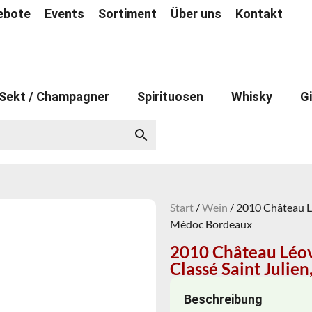
ebote
Events
Sortiment
Über uns
Kontakt
Sekt / Champagner
Spirituosen
Whisky
G
Start
/
Wein
/ 2010 Château Lé
Médoc Bordeaux
2010 Château Léovi
Classé Saint Julie
Beschreibung