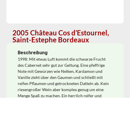
2005 Château Cos d’Estournel,
Saint-Estephe Bordeaux
Beschreibung
1998: Mit etwas Luft kommt die schwarze Frucht
des Cabernet sehr gut zur Geltung. Eine pfeffrige
Note mit Gewürzen wie Nelken, Kardamon und
Vanille zieht über den Gaumen und schließt mit
reifen Pflaumen und getrockneten Datteln ab. Kein
riesengroßer Wein aber komplex genug um eine
Menge Spaß zu machen. Ein herrlich reifer und
vielschichtiger Tropfen. Jetzt auf dem Punkt und so
noch gut 5 Jahre dabei! Château Cos d’Estournel –
Saint-Estèphe 2. Grand Cru Classé 91 Hektar ist das
Gut groß und die Weinberge liegen auf zwei
unterschiedlichen Bodenformationen. Die